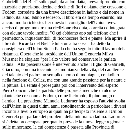
Gabrielli "del Biel" sulle quali, da autodidatta, aveva riprodotto con
maestria e precisione decine e decine di fiori e piante che crescono a
Fodom, corredate da una breve descrizione in ladino e dal nome in
ladino, italiano, latino e tedesco. Il libro era da tempo esaurito, ma
ancora molto richiesto. Per questo il consiglio dell'Union aveva
deciso di programmare una riedizione riveduta, corretta ed integrata
con alcune tavole inedite. "Oggi abbiamo app sul telefono che i
permettono, inquadrandoli, di riconoscere fiori e piante. Ma aprire il
libro di "Ricardo del Biel" è tutta un'altra cosa – ha detto la
consigliera dell'Union Stella Palla che ha seguito tutto il lavoro della
ristampa. Opera che la presidente dell'Union Generela Milva
Mussner ha elogiato "per l'alto valore nel conservare la parlata
ladina." Alla presentazione è intervenuto anche il figlio di Gabrielli,
Giacomo, con una toccante testimonianza della vita, del carattere e
del talento del padre: un semplice uomo di montagna, contadino
nella frazione di Collaz, ma con una grande passione per la natura e
la pittura. La serata è proseguita poi con l'intervento dell'esperto
Piero Concini che ha parlato delle proprietà mediche di alcune
piante che crescono a Fodom, come il cirmolo, il pino mugo e
l'arnica. La presidente Manuela Ladurner ha esposto l'attività svolta
dall'Union in questi ultimi anni, sottolineando in particolare i diversi
incontri a livello europeo ai quali ha partecipato insieme all'Union
Generela per parlare dei problemi della minoranza ladina. Ladurner
si è detta preoccupata per quanto prevede la nuova legge regionale
sulle minoranze, la cui competenza è passata alla Provincia di