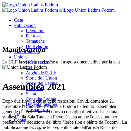
Cesa
Publicazion
Leteratura
Per tosac
Tematiche
De Religion
Manifestazion
Manifestazion
Union
La ULF la se dà ju ntel mëte a jì trope scomenciadive per la jent
Nosta sezion
Consei
Ativité de l'ULF
Storia de l'Union
Storia dei Ladins
Assemblea 2021
Tradizion
Statut
Consulta Ladina
Dopo due rinvii a causa delle restrizioni Covid, domenica 21
Deventa member
novembre l'Union dei Ladins da Fodom ha tenuto l'assemblea
Trasparenza
generale per l'elezione del nuovo consiglio direttivo. La seduta,
Links
svoltasi nella Sala Taulac a Pieve, è stata anche l'occasione per
Contat
presentare la riedizione del libro "Ierbe flou e plánte da Fodom". La
pubblicazione raccoglie le tavole illustrate dall'artista Riccardo