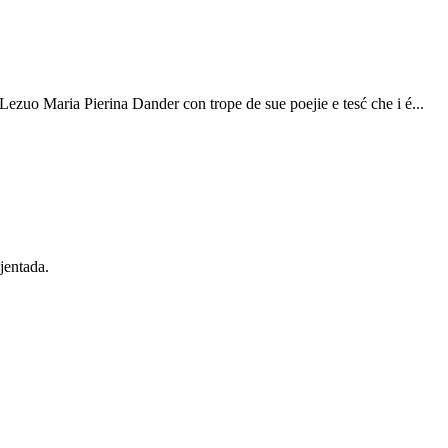
 Lezuo Maria Pierina Dander con trope de sue poejie e tesć che i é...
ejentada.