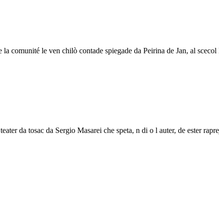
de la comunité le ven chilò contade spiegade da Peirina de Jan, al scecol
eater da tosac da Sergio Masarei che speta, n di o l auter, de ester rapr