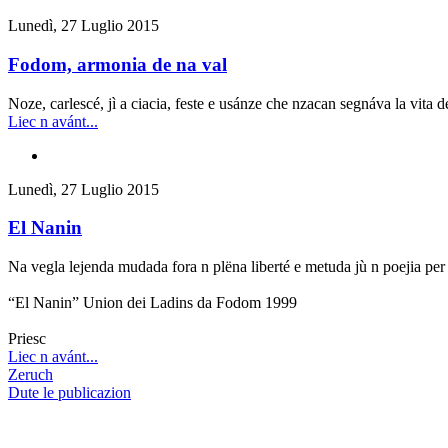
Lunedì, 27 Luglio 2015
Fodom, armonia de na val
Noze, carlescé, jì a ciacia, feste e usánze che nzacan segnáva la vita 
Liec n avánt...
Lunedì, 27 Luglio 2015
El Nanin
Na vegla lejenda mudada fora n plëna liberté e metuda jù n poejia per t
“El Nanin” Union dei Ladins da Fodom 1999
Priesc
Liec n avánt...
Zeruch
Dute le publicazion