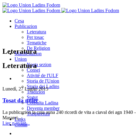
Cesa
Publicazion
Leteratura
Per tosac
Tematiche
De Religion
Leteratura
Manifestazion
Union
Leteratura
Nosta sezion
Consei
Ativité de l'ULF
Storia de l'Union
Storia dei Ladins
Lunedì, 27 Luglio 2015
Tradizion
Statut
Tosat da nnier
Consulta Ladina
Deventa member
La publicazion la coia auna 240 ricordi de vita a ciaval dei agn 1940
Trasparenza
Masarei,...
Links
Liec n avánt...
Contat