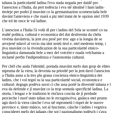
taliana la particolarité ladina l'eva stada negada per daidé pro
l'anescion a l'Italia, da pert todëscia l eva sté idealisé l liam ladin-
tiroleje per podei jì nnavánt co la germanisazion scomenciada bele
davánt l'anteviera e che ruarà a piz ntel tratat de le opzion ntel 1939
che tol ite ence le val ladine.
L'anescion a l'Italia l'à volù dì per i ladins del Sela se scontré co na
realté politica, cultural e economica del dut desferenta da chëla
vivësta davántvia, la jent ava proé per troc agn a la longia de se
arvejené ndavò al vecio ma tánt sentù tirol e, ntel medemo temp, i
jiva nnavánt co la rivendicazion de la sua particolarité etnico-
linguistica damanada bele a mez del votcënt e ruada velchamia a
reclamé perfin l'indipendenza e l'autonomia cultural.
Per chël che auda l'identité, portada nnavánt mefo dan grop de elites
mpruma de la viera, la deventa na priorité per la jent davò l'anescion
a l'Italia auna a la tres plu grana coscienza etnico-linguistica dei
ladins, che i vol tegnì su la sua particolarité social, economica e
cultural: degugn podëva savei ci che assa porté la diversité taliana e l
eva da defende e jì nnavánt co la trop sentuda specificité ladina. La
storia, l lengaz e le tradizion le risćiava coscita de jì perdude
percieche l nuof stato talian no le recugniscëva, gnánca ntei prums
agn davò la viera cánche l eva sté mprometù l rispet de le nuove
province e, tánto mánco, sot al fascismo, cánche i ladins i vegniva
consciderei mefo dei taliagn che sot l nazionalismo todësch i s'ava