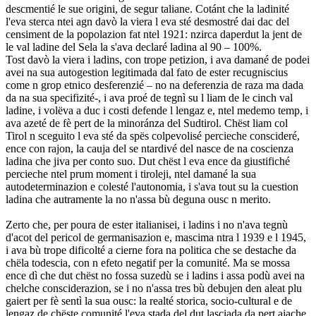
descmentié le sue origini, de segur taliane. Cotánt che la ladinité
l'eva sterca ntei agn davò la viera l eva sté desmostré dai dac del
censiment de la popolazion fat ntel 1921: nzirca daperdut la jent de
le val ladine del Sela la s'ava declaré ladina al 90 – 100%.
Tost davò la viera i ladins, con trope petizion, i ava damané de podei
avei na sua autogestion legitimada dal fato de ester recugniscius
come n grop etnico desferenzié – no na deferenzia de raza ma dada
da na sua specifizité-, i ava proé de tegnì su l liam de le cinch val
ladine, i volëva a duc i costi defende l lengaz e, ntel medemo temp, i
ava azeté de fè pert de la minoránza del Sudtirol. Chëst liam col
Tirol n sceguito l eva sté da spës colpevolisé percieche conscideré,
ence con rajon, la cauja del se ntardivé del nasce de na coscienza
ladina che jiva per conto suo. Dut chëst l eva ence da giustifiché
percieche ntel prum moment i tiroleji, ntel damané la sua
autodeterminazion e colesté l'autonomia, i s'ava tout su la cuestion
ladina che autramente la no n'assa bù deguna ousc n merito.
Zerto che, per poura de ester italianisei, i ladins i no n'ava tegnù
d'acot del pericol de germanisazion e, mascima ntra l 1939 e l 1945,
i ava bù trope dificolté a cierne fora na politica che se destache da
chëla todescia, con n efeto negatif per la comunité. Ma se mossa
ence dì che dut chëst no fossa suzedù se i ladins i assa podù avei na
chelche consciderazion, se i no n'assa tres bù debujen den aleat plu
gaiert per fè sentì la sua ousc: la realté storica, socio-cultural e de
lengaz de chëste comunité l'eva stada del dut lasciada da pert ajache