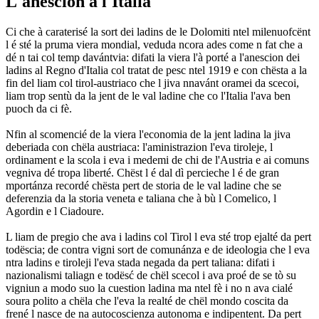
L'anescion a l'Italia
Ci che à caraterisé la sort dei ladins de le Dolomiti ntel milenuofcënt
l é sté la pruma viera mondial, veduda ncora ades come n fat che a
dé n tai col temp davántvia: difati la viera l'à porté a l'anescion dei
ladins al Regno d'Italia col tratat de pesc ntel 1919 e con chësta a la
fin del liam col tirol-austriaco che l jiva nnavánt oramei da scecoi,
liam trop sentù da la jent de le val ladine che co l'Italia l'ava ben
puoch da ci fè.
Nfin al scomencié de la viera l'economia de la jent ladina la jiva
deberiada con chëla austriaca: l'aministrazion l'eva tiroleje, l
ordinament e la scola i eva i medemi de chi de l'Austria e ai comuns
vegniva dé tropa liberté. Chëst l é dal dì percieche l é de gran
mportánza recordé chësta pert de storia de le val ladine che se
deferenzia da la storia veneta e taliana che à bù l Comelico, l
Agordin e l Ciadoure.
L liam de pregio che ava i ladins col Tirol l eva sté trop ejalté da pert
todëscia; de contra vigni sort de comunánza e de ideologia che l eva
ntra ladins e tiroleji l'eva stada negada da pert taliana: difati i
nazionalismi taliagn e todësć de chël scecol i ava proé de se tò su
vigniun a modo suo la cuestion ladina ma ntel fè i no n ava cialé
soura polito a chëla che l'eva la realté de chël mondo coscita da
frené l nasce de na autocoscienza autonoma e indipentent. Da pert