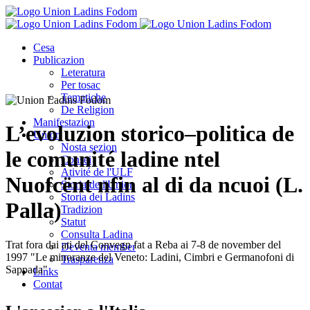
Cesa
Publicazion
Leteratura
Per tosac
Tematiche
De Religion
Manifestazion
L’evoluzion storico–politica de
Union
Nosta sezion
le comunité ladine ntel
Consei
Ativité de l'ULF
Nuofcënt nfin al di da ncuoi (L.
Storia de l'Union
Storia dei Ladins
Palla)
Tradizion
Statut
Consulta Ladina
Trat fora dai ati del Convegn fat a Reba ai 7-8 de november del
Deventa member
1997 "Le minoranze del Veneto: Ladini, Cimbri e Germanofoni di
Trasparenza
Sappada"
Links
Contat