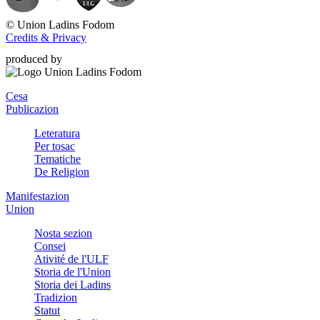
©
Union Ladins Fodom
Credits & Privacy
produced by
Cesa
Publicazion
Leteratura
Per tosac
Tematiche
De Religion
Manifestazion
Union
Nosta sezion
Consei
Ativité de l'ULF
Storia de l'Union
Storia dei Ladins
Tradizion
Statut