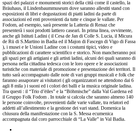
spazi dei palazzi e monumenti storici della città come il castello, la
Bräuhaus, il Lindenbaummuseum dove saranno allestiti stand con
esposizioni di libri e degustazioni di piatti ladini da parte di
associazioni ed enti provenienti da tutte e cinque le vallate. Per
Fodom, ad esempio, sarà presente la Latteria di Renaz che
presenterà i suoi prodotti lattiero caseari. In prima linea, ovvimente,
anche gli Istituti Ladini ( il Cesa de Jan di Colle S. Lucia, il Micura
de Rü di S.Martino in Badia ed il Majon di Fascegn di Vigo di Fassa
), i musei e le Unioni Ladine con i costumi tipici, video e
pubblicazioni di carattere scientifico e storico. Non mancheranno poi
gli spazi per gli artigiani e gli artisti ladini, alcuni dei quali saranno di
persona nella cittadina tedesca con le loro opere e le associazioni
turistiche con materiale di promozione e presentazione dei territori. Il
tutto sarà accompagnato dalle note di vari gruppi musicali e folk che
faranno assaporare ai visitatori ( gli organizzatori ne attendono dai 6
agli 8 mila ) i suoni ed i colori dei balli e la musica originale ladina.
Tra questi : il “Trio d’ëiles” e la “Böhmische” dalla Val Gardena ed
il Gruppo Folk Fodom . In totale si calcola che saranno almeno 140
le persone coinvolte, provenienti dalle varie vallate, tra relatori ed
addetti all’allestimento e la gestione dei vari stand. Domenica la
chiusura della manifestazione con la S. Messa ecumenica
accompagnata dal coro parrocchiale di “La Valle” in Val Badia.