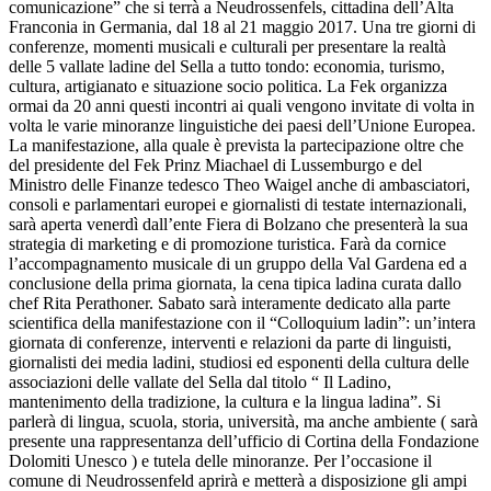
comunicazione” che si terrà a Neudrossenfels, cittadina dell’Alta
Franconia in Germania, dal 18 al 21 maggio 2017. Una tre giorni di
conferenze, momenti musicali e culturali per presentare la realtà
delle 5 vallate ladine del Sella a tutto tondo: economia, turismo,
cultura, artigianato e situazione socio politica. La Fek organizza
ormai da 20 anni questi incontri ai quali vengono invitate di volta in
volta le varie minoranze linguistiche dei paesi dell’Unione Europea.
La manifestazione, alla quale è prevista la partecipazione oltre che
del presidente del Fek Prinz Miachael di Lussemburgo e del
Ministro delle Finanze tedesco Theo Waigel anche di ambasciatori,
consoli e parlamentari europei e giornalisti di testate internazionali,
sarà aperta venerdì dall’ente Fiera di Bolzano che presenterà la sua
strategia di marketing e di promozione turistica. Farà da cornice
l’accompagnamento musicale di un gruppo della Val Gardena ed a
conclusione della prima giornata, la cena tipica ladina curata dallo
chef Rita Perathoner. Sabato sarà interamente dedicato alla parte
scientifica della manifestazione con il “Colloquium ladin”: un’intera
giornata di conferenze, interventi e relazioni da parte di linguisti,
giornalisti dei media ladini, studiosi ed esponenti della cultura delle
associazioni delle vallate del Sella dal titolo “ Il Ladino,
mantenimento della tradizione, la cultura e la lingua ladina”. Si
parlerà di lingua, scuola, storia, università, ma anche ambiente ( sarà
presente una rappresentanza dell’ufficio di Cortina della Fondazione
Dolomiti Unesco ) e tutela delle minoranze. Per l’occasione il
comune di Neudrossenfeld aprirà e metterà a disposizione gli ampi