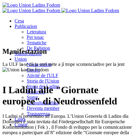
Cesa
Publicazion
Leteratura
Per tosac
Tematiche
De Religion
Manifestazion
Manifestazion
Union
La ULF la se dà ju ntel mëte a jì trope scomenciadive per la jent
Nosta sezion
Consei
Ativité de l'ULF
Storia de l'Union
Storia dei Ladins
I Ladini alle "Giornate
Tradizion
Statut
europee" di Neudrossenfeld
Consulta Ladina
Deventa member
Trasparenza
I Ladini si presentano all’Europa. L’Union Generela di Ladins dla
Links
Dolomites è stata invitata dal Fördergesellschaft für Europeische
Contat
Kommunikation ( Fek ) , il Fondo di sviluppo per la comunicazione
europea a partecipare all’8° edizione delle “Giornate europee della