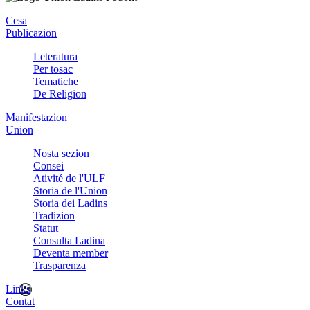
Cesa
Publicazion
Leteratura
Per tosac
Tematiche
De Religion
Manifestazion
Union
Nosta sezion
Consei
Ativité de l'ULF
Storia de l'Union
Storia dei Ladins
Tradizion
Statut
Consulta Ladina
Deventa member
Trasparenza
🍪
Links
Contat